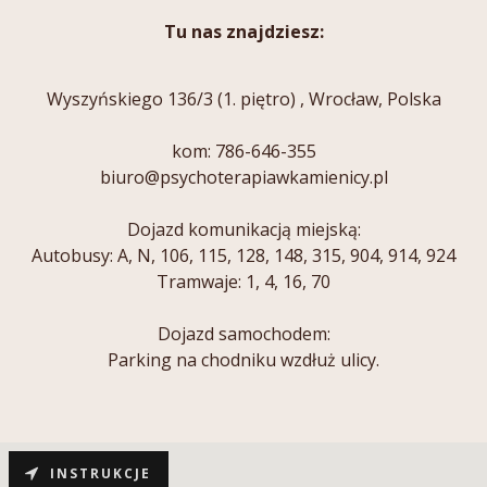
Tu nas znajdziesz:
Wyszyńskiego 136/3 (1. piętro) , Wrocław, Polska
kom:
786-646-355
biuro@psychoterapiawkamienicy.pl
Dojazd komunikacją miejską:
Autobusy: A, N,
106
,
115
,
128
,
148
,
315
,
904
,
914
,
924
Tramwaje: 1, 4, 16, 70
Dojazd samochodem:
Parking na chodniku wzdłuż ulicy.
INSTRUKCJE